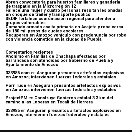
Abren convocatoria para huertos familiares y ganadería
de traspatio en la Microrregión 12
Fallece una mujer y cuatro personas resultan lesionadas
en choque de tráiler y transporte público
SEDIF fortalece coordinación regional para atender a
grupos vulnerables
Comando armado asalta primaria en Acajete y roba cerca
de 180 mil pesos de cuotas escolares
Recuperan en Amozoc vehículo con predenuncia por robo
con violencia cometido en la ciudad de Puebla
Comentarios recientes
Anonimo
en
Familias de Chachapa afectadas por
barrancada son atendidas por Gobierno de Puebla y
Ayuntamiento de Amozoc
333985.com
en
Aseguran presuntos artefactos explosivos
en Amozoc; intervienen fuerzas federales y estatales
PornTude
en
Aseguran presuntos artefactos explosivos
en Amozoc; intervienen fuerzas federales y estatales
ProjectPM
en
Construye Gobierno estatal 3.3 km del
camino a las Loberas en Tecali de Herrera
333985
en
Aseguran presuntos artefactos explosivos en
Amozoc; intervienen fuerzas federales y estatales