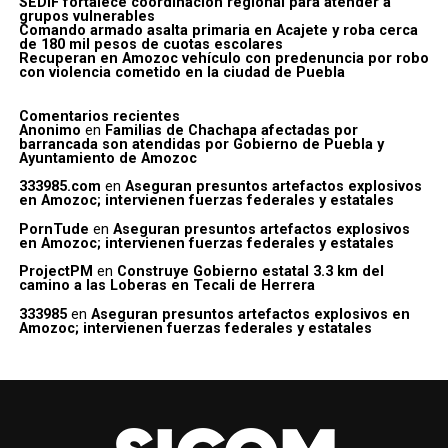
SEDIF fortalece coordinación regional para atender a
grupos vulnerables
Comando armado asalta primaria en Acajete y roba cerca
de 180 mil pesos de cuotas escolares
Recuperan en Amozoc vehículo con predenuncia por robo
con violencia cometido en la ciudad de Puebla
Comentarios recientes
Anonimo
en
Familias de Chachapa afectadas por
barrancada son atendidas por Gobierno de Puebla y
Ayuntamiento de Amozoc
333985.com
en
Aseguran presuntos artefactos explosivos
en Amozoc; intervienen fuerzas federales y estatales
PornTude
en
Aseguran presuntos artefactos explosivos
en Amozoc; intervienen fuerzas federales y estatales
ProjectPM
en
Construye Gobierno estatal 3.3 km del
camino a las Loberas en Tecali de Herrera
333985
en
Aseguran presuntos artefactos explosivos en
Amozoc; intervienen fuerzas federales y estatales