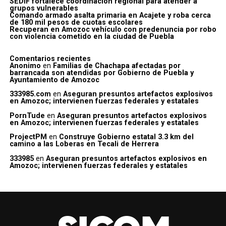
SEDIF fortalece coordinación regional para atender a
grupos vulnerables
Comando armado asalta primaria en Acajete y roba cerca
de 180 mil pesos de cuotas escolares
Recuperan en Amozoc vehículo con predenuncia por robo
con violencia cometido en la ciudad de Puebla
Comentarios recientes
Anonimo
en
Familias de Chachapa afectadas por
barrancada son atendidas por Gobierno de Puebla y
Ayuntamiento de Amozoc
333985.com
en
Aseguran presuntos artefactos explosivos
en Amozoc; intervienen fuerzas federales y estatales
PornTude
en
Aseguran presuntos artefactos explosivos
en Amozoc; intervienen fuerzas federales y estatales
ProjectPM
en
Construye Gobierno estatal 3.3 km del
camino a las Loberas en Tecali de Herrera
333985
en
Aseguran presuntos artefactos explosivos en
Amozoc; intervienen fuerzas federales y estatales