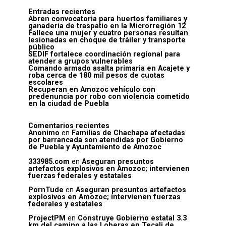
Entradas recientes
Abren convocatoria para huertos familiares y
ganadería de traspatio en la Microrregión 12
Fallece una mujer y cuatro personas resultan
lesionadas en choque de tráiler y transporte
público
SEDIF fortalece coordinación regional para
atender a grupos vulnerables
Comando armado asalta primaria en Acajete y
roba cerca de 180 mil pesos de cuotas
escolares
Recuperan en Amozoc vehículo con
predenuncia por robo con violencia cometido
en la ciudad de Puebla
Comentarios recientes
Anonimo
en
Familias de Chachapa afectadas
por barrancada son atendidas por Gobierno
de Puebla y Ayuntamiento de Amozoc
333985.com
en
Aseguran presuntos
artefactos explosivos en Amozoc; intervienen
fuerzas federales y estatales
PornTude
en
Aseguran presuntos artefactos
explosivos en Amozoc; intervienen fuerzas
federales y estatales
ProjectPM
en
Construye Gobierno estatal 3.3
km del camino a las Loberas en Tecali de