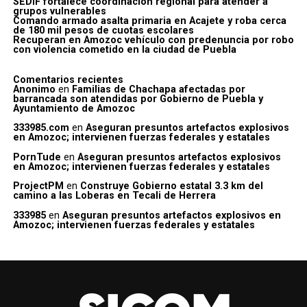
SEDIF fortalece coordinación regional para atender a
grupos vulnerables
Comando armado asalta primaria en Acajete y roba cerca
de 180 mil pesos de cuotas escolares
Recuperan en Amozoc vehículo con predenuncia por robo
con violencia cometido en la ciudad de Puebla
Comentarios recientes
Anonimo
en
Familias de Chachapa afectadas por
barrancada son atendidas por Gobierno de Puebla y
Ayuntamiento de Amozoc
333985.com
en
Aseguran presuntos artefactos explosivos
en Amozoc; intervienen fuerzas federales y estatales
PornTude
en
Aseguran presuntos artefactos explosivos
en Amozoc; intervienen fuerzas federales y estatales
ProjectPM
en
Construye Gobierno estatal 3.3 km del
camino a las Loberas en Tecali de Herrera
333985
en
Aseguran presuntos artefactos explosivos en
Amozoc; intervienen fuerzas federales y estatales