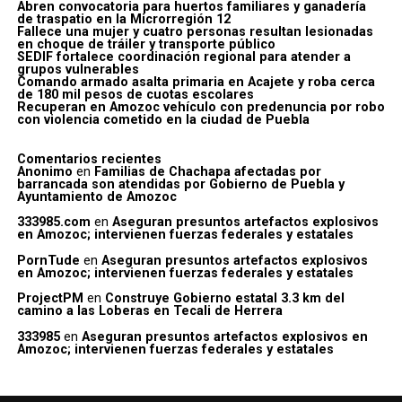
Abren convocatoria para huertos familiares y ganadería
de traspatio en la Microrregión 12
Fallece una mujer y cuatro personas resultan lesionadas
en choque de tráiler y transporte público
SEDIF fortalece coordinación regional para atender a
grupos vulnerables
Comando armado asalta primaria en Acajete y roba cerca
de 180 mil pesos de cuotas escolares
Recuperan en Amozoc vehículo con predenuncia por robo
con violencia cometido en la ciudad de Puebla
Comentarios recientes
Anonimo
en
Familias de Chachapa afectadas por
barrancada son atendidas por Gobierno de Puebla y
Ayuntamiento de Amozoc
333985.com
en
Aseguran presuntos artefactos explosivos
en Amozoc; intervienen fuerzas federales y estatales
PornTude
en
Aseguran presuntos artefactos explosivos
en Amozoc; intervienen fuerzas federales y estatales
ProjectPM
en
Construye Gobierno estatal 3.3 km del
camino a las Loberas en Tecali de Herrera
333985
en
Aseguran presuntos artefactos explosivos en
Amozoc; intervienen fuerzas federales y estatales