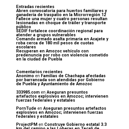
Entradas recientes
Abren convocatoria para huertos familiares y
ganadería de traspatio en la Microrregión 12
Fallece una mujer y cuatro personas resultan
lesionadas en choque de tráiler y transporte
público
SEDIF fortalece coordinación regional para
atender a grupos vulnerables
Comando armado asalta primaria en Acajete y
roba cerca de 180 mil pesos de cuotas
escolares
Recuperan en Amozoc vehículo con
predenuncia por robo con violencia cometido
en la ciudad de Puebla
Comentarios recientes
Anonimo
en
Familias de Chachapa afectadas
por barrancada son atendidas por Gobierno
de Puebla y Ayuntamiento de Amozoc
333985.com
en
Aseguran presuntos
artefactos explosivos en Amozoc; intervienen
fuerzas federales y estatales
PornTude
en
Aseguran presuntos artefactos
explosivos en Amozoc; intervienen fuerzas
federales y estatales
ProjectPM
en
Construye Gobierno estatal 3.3
km del camino a las Loberas en Tecali de