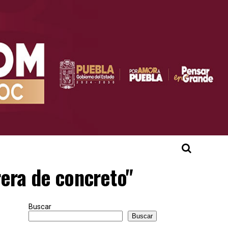
rera de concreto"
Buscar
Buscar