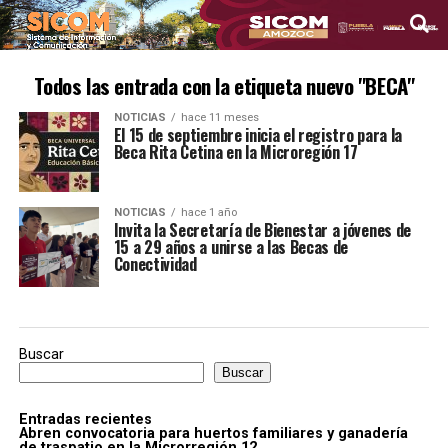
Todos las entrada con la etiqueta nuevo "BECA"
NOTICIAS
hace 11 meses
El 15 de septiembre inicia el registro para la
Beca Rita Cetina en la Microregión 17
NOTICIAS
hace 1 año
Invita la Secretaría de Bienestar a jóvenes de
15 a 29 años a unirse a las Becas de
Conectividad
Buscar
Buscar
Entradas recientes
Abren convocatoria para huertos familiares y ganadería
de traspatio en la Microrregión 12