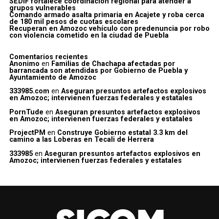
SEDIF fortalece coordinación regional para atender a
grupos vulnerables
Comando armado asalta primaria en Acajete y roba cerca
de 180 mil pesos de cuotas escolares
Recuperan en Amozoc vehículo con predenuncia por robo
con violencia cometido en la ciudad de Puebla
Comentarios recientes
Anonimo
en
Familias de Chachapa afectadas por
barrancada son atendidas por Gobierno de Puebla y
Ayuntamiento de Amozoc
333985.com
en
Aseguran presuntos artefactos explosivos
en Amozoc; intervienen fuerzas federales y estatales
PornTude
en
Aseguran presuntos artefactos explosivos
en Amozoc; intervienen fuerzas federales y estatales
ProjectPM
en
Construye Gobierno estatal 3.3 km del
camino a las Loberas en Tecali de Herrera
333985
en
Aseguran presuntos artefactos explosivos en
Amozoc; intervienen fuerzas federales y estatales