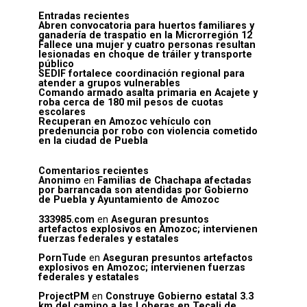
Entradas recientes
Abren convocatoria para huertos familiares y
ganadería de traspatio en la Microrregión 12
Fallece una mujer y cuatro personas resultan
lesionadas en choque de tráiler y transporte
público
SEDIF fortalece coordinación regional para
atender a grupos vulnerables
Comando armado asalta primaria en Acajete y
roba cerca de 180 mil pesos de cuotas
escolares
Recuperan en Amozoc vehículo con
predenuncia por robo con violencia cometido
en la ciudad de Puebla
Comentarios recientes
Anonimo
en
Familias de Chachapa afectadas
por barrancada son atendidas por Gobierno
de Puebla y Ayuntamiento de Amozoc
333985.com
en
Aseguran presuntos
artefactos explosivos en Amozoc; intervienen
fuerzas federales y estatales
PornTude
en
Aseguran presuntos artefactos
explosivos en Amozoc; intervienen fuerzas
federales y estatales
ProjectPM
en
Construye Gobierno estatal 3.3
km del camino a las Loberas en Tecali de