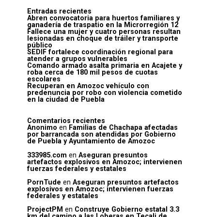
Entradas recientes
Abren convocatoria para huertos familiares y
ganadería de traspatio en la Microrregión 12
Fallece una mujer y cuatro personas resultan
lesionadas en choque de tráiler y transporte
público
SEDIF fortalece coordinación regional para
atender a grupos vulnerables
Comando armado asalta primaria en Acajete y
roba cerca de 180 mil pesos de cuotas
escolares
Recuperan en Amozoc vehículo con
predenuncia por robo con violencia cometido
en la ciudad de Puebla
Comentarios recientes
Anonimo
en
Familias de Chachapa afectadas
por barrancada son atendidas por Gobierno
de Puebla y Ayuntamiento de Amozoc
333985.com
en
Aseguran presuntos
artefactos explosivos en Amozoc; intervienen
fuerzas federales y estatales
PornTude
en
Aseguran presuntos artefactos
explosivos en Amozoc; intervienen fuerzas
federales y estatales
ProjectPM
en
Construye Gobierno estatal 3.3
km del camino a las Loberas en Tecali de