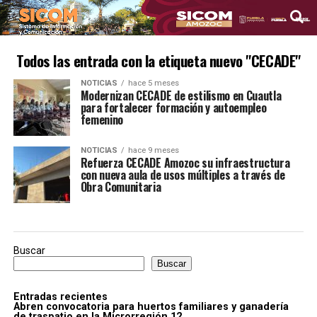
Todos las entrada con la etiqueta nuevo "CECADE"
NOTICIAS
hace 5 meses
Modernizan CECADE de estilismo en Cuautla
para fortalecer formación y autoempleo
femenino
NOTICIAS
hace 9 meses
Refuerza CECADE Amozoc su infraestructura
con nueva aula de usos múltiples a través de
Obra Comunitaria
Buscar
Buscar
Entradas recientes
Abren convocatoria para huertos familiares y ganadería
de traspatio en la Microrregión 12