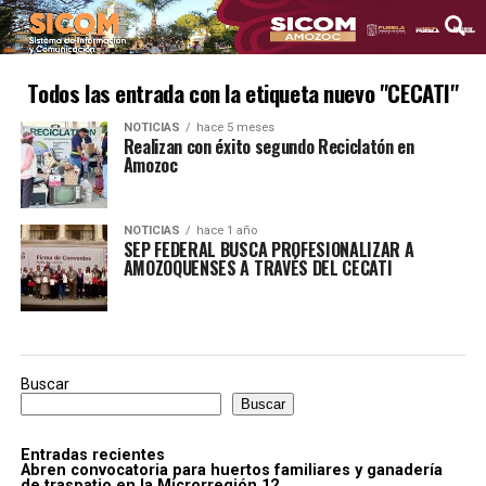
Todos las entrada con la etiqueta nuevo "CECATI"
NOTICIAS
hace 5 meses
Realizan con éxito segundo Reciclatón en
Amozoc
NOTICIAS
hace 1 año
SEP FEDERAL BUSCA PROFESIONALIZAR A
AMOZOQUENSES A TRAVÉS DEL CECATI
Buscar
Buscar
Entradas recientes
Abren convocatoria para huertos familiares y ganadería
de traspatio en la Microrregión 12