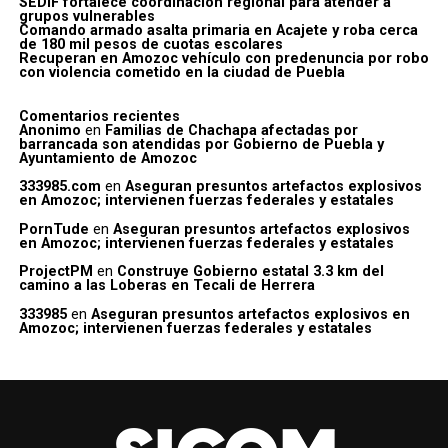
SEDIF fortalece coordinación regional para atender a
grupos vulnerables
Comando armado asalta primaria en Acajete y roba cerca
de 180 mil pesos de cuotas escolares
Recuperan en Amozoc vehículo con predenuncia por robo
con violencia cometido en la ciudad de Puebla
Comentarios recientes
Anonimo
en
Familias de Chachapa afectadas por
barrancada son atendidas por Gobierno de Puebla y
Ayuntamiento de Amozoc
333985.com
en
Aseguran presuntos artefactos explosivos
en Amozoc; intervienen fuerzas federales y estatales
PornTude
en
Aseguran presuntos artefactos explosivos
en Amozoc; intervienen fuerzas federales y estatales
ProjectPM
en
Construye Gobierno estatal 3.3 km del
camino a las Loberas en Tecali de Herrera
333985
en
Aseguran presuntos artefactos explosivos en
Amozoc; intervienen fuerzas federales y estatales