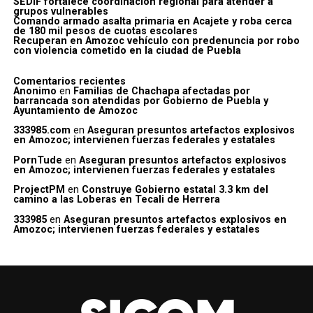
SEDIF fortalece coordinación regional para atender a
grupos vulnerables
Comando armado asalta primaria en Acajete y roba cerca
de 180 mil pesos de cuotas escolares
Recuperan en Amozoc vehículo con predenuncia por robo
con violencia cometido en la ciudad de Puebla
Comentarios recientes
Anonimo
en
Familias de Chachapa afectadas por
barrancada son atendidas por Gobierno de Puebla y
Ayuntamiento de Amozoc
333985.com
en
Aseguran presuntos artefactos explosivos
en Amozoc; intervienen fuerzas federales y estatales
PornTude
en
Aseguran presuntos artefactos explosivos
en Amozoc; intervienen fuerzas federales y estatales
ProjectPM
en
Construye Gobierno estatal 3.3 km del
camino a las Loberas en Tecali de Herrera
333985
en
Aseguran presuntos artefactos explosivos en
Amozoc; intervienen fuerzas federales y estatales