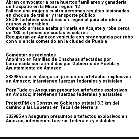
Abren convocatoria para huertos familiares y ganadería
de traspatio en la Microrregión 12
Fallece una mujer y cuatro personas resultan lesionadas
en choque de tráiler y transporte público
SEDIF fortalece coordinación regional para atender a
grupos vulnerables
Comando armado asalta primaria en Acajete y roba cerca
de 180 mil pesos de cuotas escolares
Recuperan en Amozoc vehículo con predenuncia por robo
con violencia cometido en la ciudad de Puebla
Comentarios recientes
Anonimo
en
Familias de Chachapa afectadas por
barrancada son atendidas por Gobierno de Puebla y
Ayuntamiento de Amozoc
333985.com
en
Aseguran presuntos artefactos explosivos
en Amozoc; intervienen fuerzas federales y estatales
PornTude
en
Aseguran presuntos artefactos explosivos
en Amozoc; intervienen fuerzas federales y estatales
ProjectPM
en
Construye Gobierno estatal 3.3 km del
camino a las Loberas en Tecali de Herrera
333985
en
Aseguran presuntos artefactos explosivos en
Amozoc; intervienen fuerzas federales y estatales