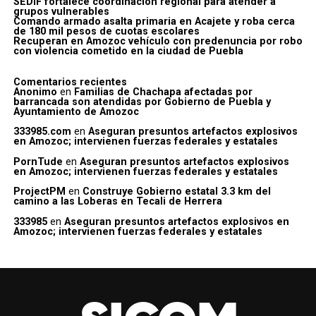
SEDIF fortalece coordinación regional para atender a
grupos vulnerables
Comando armado asalta primaria en Acajete y roba cerca
de 180 mil pesos de cuotas escolares
Recuperan en Amozoc vehículo con predenuncia por robo
con violencia cometido en la ciudad de Puebla
Comentarios recientes
Anonimo
en
Familias de Chachapa afectadas por
barrancada son atendidas por Gobierno de Puebla y
Ayuntamiento de Amozoc
333985.com
en
Aseguran presuntos artefactos explosivos
en Amozoc; intervienen fuerzas federales y estatales
PornTude
en
Aseguran presuntos artefactos explosivos
en Amozoc; intervienen fuerzas federales y estatales
ProjectPM
en
Construye Gobierno estatal 3.3 km del
camino a las Loberas en Tecali de Herrera
333985
en
Aseguran presuntos artefactos explosivos en
Amozoc; intervienen fuerzas federales y estatales