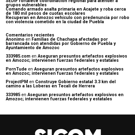
SEDIF fortalece coordinación regional para atender a
grupos vulnerables
Comando armado asalta primaria en Acajete y roba cerca
de 180 mil pesos de cuotas escolares
Recuperan en Amozoc vehículo con predenuncia por robo
con violencia cometido en la ciudad de Puebla
Comentarios recientes
Anonimo
en
Familias de Chachapa afectadas por
barrancada son atendidas por Gobierno de Puebla y
Ayuntamiento de Amozoc
333985.com
en
Aseguran presuntos artefactos explosivos
en Amozoc; intervienen fuerzas federales y estatales
PornTude
en
Aseguran presuntos artefactos explosivos
en Amozoc; intervienen fuerzas federales y estatales
ProjectPM
en
Construye Gobierno estatal 3.3 km del
camino a las Loberas en Tecali de Herrera
333985
en
Aseguran presuntos artefactos explosivos en
Amozoc; intervienen fuerzas federales y estatales