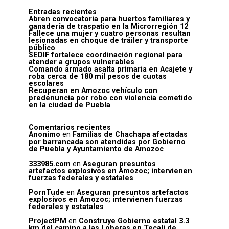
Entradas recientes
Abren convocatoria para huertos familiares y
ganadería de traspatio en la Microrregión 12
Fallece una mujer y cuatro personas resultan
lesionadas en choque de tráiler y transporte
público
SEDIF fortalece coordinación regional para
atender a grupos vulnerables
Comando armado asalta primaria en Acajete y
roba cerca de 180 mil pesos de cuotas
escolares
Recuperan en Amozoc vehículo con
predenuncia por robo con violencia cometido
en la ciudad de Puebla
Comentarios recientes
Anonimo
en
Familias de Chachapa afectadas
por barrancada son atendidas por Gobierno
de Puebla y Ayuntamiento de Amozoc
333985.com
en
Aseguran presuntos
artefactos explosivos en Amozoc; intervienen
fuerzas federales y estatales
PornTude
en
Aseguran presuntos artefactos
explosivos en Amozoc; intervienen fuerzas
federales y estatales
ProjectPM
en
Construye Gobierno estatal 3.3
km del camino a las Loberas en Tecali de