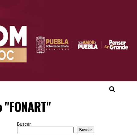
vo "FONART"
Buscar
Buscar