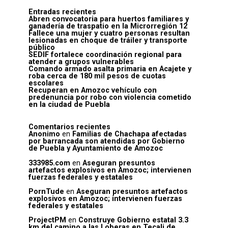
Entradas recientes
Abren convocatoria para huertos familiares y
ganadería de traspatio en la Microrregión 12
Fallece una mujer y cuatro personas resultan
lesionadas en choque de tráiler y transporte
público
SEDIF fortalece coordinación regional para
atender a grupos vulnerables
Comando armado asalta primaria en Acajete y
roba cerca de 180 mil pesos de cuotas
escolares
Recuperan en Amozoc vehículo con
predenuncia por robo con violencia cometido
en la ciudad de Puebla
Comentarios recientes
Anonimo
en
Familias de Chachapa afectadas
por barrancada son atendidas por Gobierno
de Puebla y Ayuntamiento de Amozoc
333985.com
en
Aseguran presuntos
artefactos explosivos en Amozoc; intervienen
fuerzas federales y estatales
PornTude
en
Aseguran presuntos artefactos
explosivos en Amozoc; intervienen fuerzas
federales y estatales
ProjectPM
en
Construye Gobierno estatal 3.3
km del camino a las Loberas en Tecali de