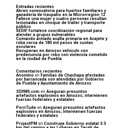
Entradas recientes
Abren convocatoria para huertos familiares y
ganadería de traspatio en la Microrregión 12
Fallece una mujer y cuatro personas resultan
lesionadas en choque de tráiler y transporte
público
SEDIF fortalece coordinación regional para
atender a grupos vulnerables
Comando armado asalta primaria en Acajete y
roba cerca de 180 mil pesos de cuotas
escolares
Recuperan en Amozoc vehículo con
predenuncia por robo con violencia cometido
en la ciudad de Puebla
Comentarios recientes
Anonimo
en
Familias de Chachapa afectadas
por barrancada son atendidas por Gobierno
de Puebla y Ayuntamiento de Amozoc
333985.com
en
Aseguran presuntos
artefactos explosivos en Amozoc; intervienen
fuerzas federales y estatales
PornTude
en
Aseguran presuntos artefactos
explosivos en Amozoc; intervienen fuerzas
federales y estatales
ProjectPM
en
Construye Gobierno estatal 3.3
km del camino a las Loberas en Tecali de