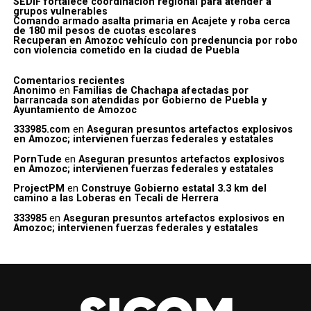
SEDIF fortalece coordinación regional para atender a
grupos vulnerables
Comando armado asalta primaria en Acajete y roba cerca
de 180 mil pesos de cuotas escolares
Recuperan en Amozoc vehículo con predenuncia por robo
con violencia cometido en la ciudad de Puebla
Comentarios recientes
Anonimo
en
Familias de Chachapa afectadas por
barrancada son atendidas por Gobierno de Puebla y
Ayuntamiento de Amozoc
333985.com
en
Aseguran presuntos artefactos explosivos
en Amozoc; intervienen fuerzas federales y estatales
PornTude
en
Aseguran presuntos artefactos explosivos
en Amozoc; intervienen fuerzas federales y estatales
ProjectPM
en
Construye Gobierno estatal 3.3 km del
camino a las Loberas en Tecali de Herrera
333985
en
Aseguran presuntos artefactos explosivos en
Amozoc; intervienen fuerzas federales y estatales