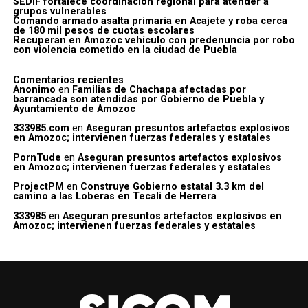
SEDIF fortalece coordinación regional para atender a
grupos vulnerables
Comando armado asalta primaria en Acajete y roba cerca
de 180 mil pesos de cuotas escolares
Recuperan en Amozoc vehículo con predenuncia por robo
con violencia cometido en la ciudad de Puebla
Comentarios recientes
Anonimo
en
Familias de Chachapa afectadas por
barrancada son atendidas por Gobierno de Puebla y
Ayuntamiento de Amozoc
333985.com
en
Aseguran presuntos artefactos explosivos
en Amozoc; intervienen fuerzas federales y estatales
PornTude
en
Aseguran presuntos artefactos explosivos
en Amozoc; intervienen fuerzas federales y estatales
ProjectPM
en
Construye Gobierno estatal 3.3 km del
camino a las Loberas en Tecali de Herrera
333985
en
Aseguran presuntos artefactos explosivos en
Amozoc; intervienen fuerzas federales y estatales