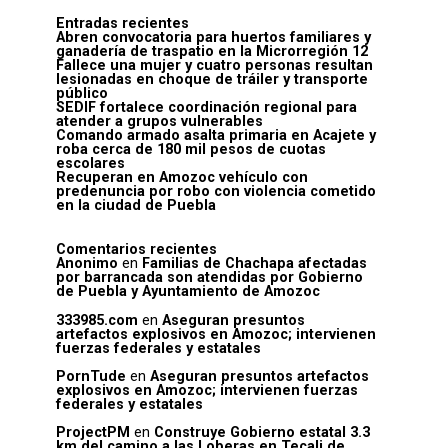
Entradas recientes
Abren convocatoria para huertos familiares y
ganadería de traspatio en la Microrregión 12
Fallece una mujer y cuatro personas resultan
lesionadas en choque de tráiler y transporte
público
SEDIF fortalece coordinación regional para
atender a grupos vulnerables
Comando armado asalta primaria en Acajete y
roba cerca de 180 mil pesos de cuotas
escolares
Recuperan en Amozoc vehículo con
predenuncia por robo con violencia cometido
en la ciudad de Puebla
Comentarios recientes
Anonimo
en
Familias de Chachapa afectadas
por barrancada son atendidas por Gobierno
de Puebla y Ayuntamiento de Amozoc
333985.com
en
Aseguran presuntos
artefactos explosivos en Amozoc; intervienen
fuerzas federales y estatales
PornTude
en
Aseguran presuntos artefactos
explosivos en Amozoc; intervienen fuerzas
federales y estatales
ProjectPM
en
Construye Gobierno estatal 3.3
km del camino a las Loberas en Tecali de