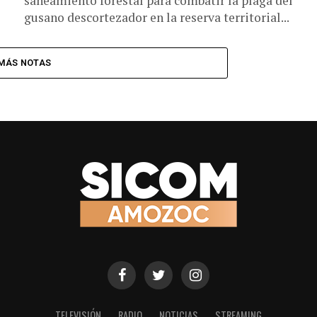
saneamiento forestal para combatir la plaga del
gusano descortezador en la reserva territorial...
MÁS NOTAS
TELEVISIÓN
RADIO
NOTICIAS
STREAMING