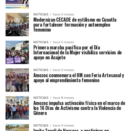
NOTICIAS
hace 5 meses
Modernizan CECADE de estilismo en Cuautla
para fortalecer formación y autoempleo
femenino
NOTICIAS
hace 5 meses
Primera marcha pacífica por el Día
Internacional de la Mujer visibiliza servicios de
apoyo en Acajete
NOTICIAS
hace 5 meses
Amozoc conmemora el 8M con Feria Artesanal y
apoyo al emprendimiento femenino
NOTICIAS
hace 8 meses
Amozoc impulsa activación física en el marco de
los 16 Días de Activismo contra la Violencia de
Género
NOTICIAS
hace 9 meses
Invita Tecali de Herrera a participar en