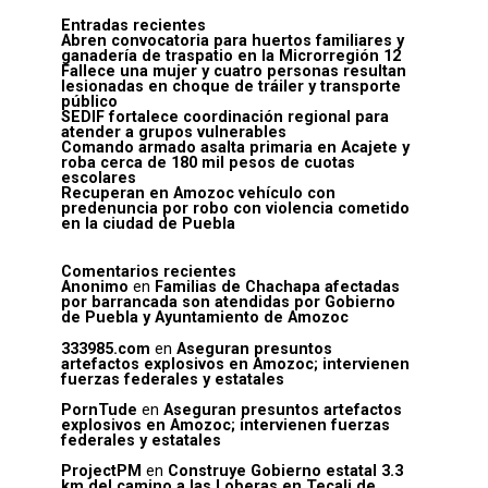
Entradas recientes
Abren convocatoria para huertos familiares y
ganadería de traspatio en la Microrregión 12
Fallece una mujer y cuatro personas resultan
lesionadas en choque de tráiler y transporte
público
SEDIF fortalece coordinación regional para
atender a grupos vulnerables
Comando armado asalta primaria en Acajete y
roba cerca de 180 mil pesos de cuotas
escolares
Recuperan en Amozoc vehículo con
predenuncia por robo con violencia cometido
en la ciudad de Puebla
Comentarios recientes
Anonimo
en
Familias de Chachapa afectadas
por barrancada son atendidas por Gobierno
de Puebla y Ayuntamiento de Amozoc
333985.com
en
Aseguran presuntos
artefactos explosivos en Amozoc; intervienen
fuerzas federales y estatales
PornTude
en
Aseguran presuntos artefactos
explosivos en Amozoc; intervienen fuerzas
federales y estatales
ProjectPM
en
Construye Gobierno estatal 3.3
km del camino a las Loberas en Tecali de