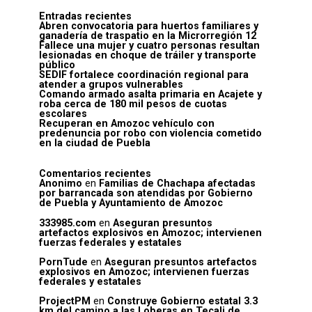
Entradas recientes
Abren convocatoria para huertos familiares y
ganadería de traspatio en la Microrregión 12
Fallece una mujer y cuatro personas resultan
lesionadas en choque de tráiler y transporte
público
SEDIF fortalece coordinación regional para
atender a grupos vulnerables
Comando armado asalta primaria en Acajete y
roba cerca de 180 mil pesos de cuotas
escolares
Recuperan en Amozoc vehículo con
predenuncia por robo con violencia cometido
en la ciudad de Puebla
Comentarios recientes
Anonimo
en
Familias de Chachapa afectadas
por barrancada son atendidas por Gobierno
de Puebla y Ayuntamiento de Amozoc
333985.com
en
Aseguran presuntos
artefactos explosivos en Amozoc; intervienen
fuerzas federales y estatales
PornTude
en
Aseguran presuntos artefactos
explosivos en Amozoc; intervienen fuerzas
federales y estatales
ProjectPM
en
Construye Gobierno estatal 3.3
km del camino a las Loberas en Tecali de