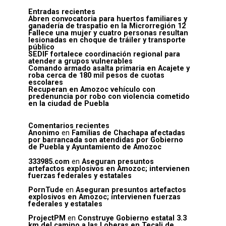
Entradas recientes
Abren convocatoria para huertos familiares y
ganadería de traspatio en la Microrregión 12
Fallece una mujer y cuatro personas resultan
lesionadas en choque de tráiler y transporte
público
SEDIF fortalece coordinación regional para
atender a grupos vulnerables
Comando armado asalta primaria en Acajete y
roba cerca de 180 mil pesos de cuotas
escolares
Recuperan en Amozoc vehículo con
predenuncia por robo con violencia cometido
en la ciudad de Puebla
Comentarios recientes
Anonimo
en
Familias de Chachapa afectadas
por barrancada son atendidas por Gobierno
de Puebla y Ayuntamiento de Amozoc
333985.com
en
Aseguran presuntos
artefactos explosivos en Amozoc; intervienen
fuerzas federales y estatales
PornTude
en
Aseguran presuntos artefactos
explosivos en Amozoc; intervienen fuerzas
federales y estatales
ProjectPM
en
Construye Gobierno estatal 3.3
km del camino a las Loberas en Tecali de