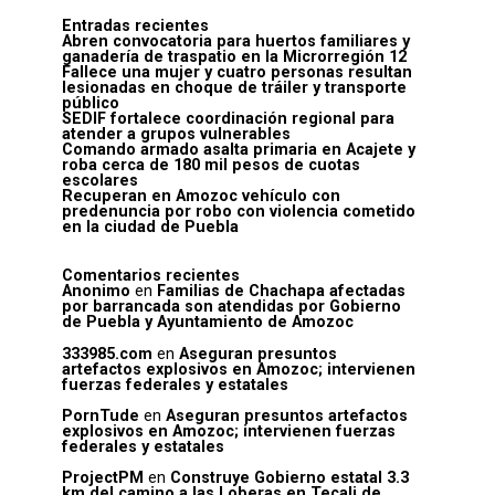
Entradas recientes
Abren convocatoria para huertos familiares y
ganadería de traspatio en la Microrregión 12
Fallece una mujer y cuatro personas resultan
lesionadas en choque de tráiler y transporte
público
SEDIF fortalece coordinación regional para
atender a grupos vulnerables
Comando armado asalta primaria en Acajete y
roba cerca de 180 mil pesos de cuotas
escolares
Recuperan en Amozoc vehículo con
predenuncia por robo con violencia cometido
en la ciudad de Puebla
Comentarios recientes
Anonimo
en
Familias de Chachapa afectadas
por barrancada son atendidas por Gobierno
de Puebla y Ayuntamiento de Amozoc
333985.com
en
Aseguran presuntos
artefactos explosivos en Amozoc; intervienen
fuerzas federales y estatales
PornTude
en
Aseguran presuntos artefactos
explosivos en Amozoc; intervienen fuerzas
federales y estatales
ProjectPM
en
Construye Gobierno estatal 3.3
km del camino a las Loberas en Tecali de