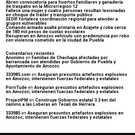
Abren convocatoria para huertos familiares y ganadería
de traspatio en la Microrregión 12
Fallece una mujer y cuatro personas resultan lesionadas
en choque de tráiler y transporte público
SEDIF fortalece coordinación regional para atender a
grupos vulnerables
Comando armado asalta primaria en Acajete y roba cerca
de 180 mil pesos de cuotas escolares
Recuperan en Amozoc vehículo con predenuncia por robo
con violencia cometido en la ciudad de Puebla
Comentarios recientes
Anonimo
en
Familias de Chachapa afectadas por
barrancada son atendidas por Gobierno de Puebla y
Ayuntamiento de Amozoc
333985.com
en
Aseguran presuntos artefactos explosivos
en Amozoc; intervienen fuerzas federales y estatales
PornTude
en
Aseguran presuntos artefactos explosivos
en Amozoc; intervienen fuerzas federales y estatales
ProjectPM
en
Construye Gobierno estatal 3.3 km del
camino a las Loberas en Tecali de Herrera
333985
en
Aseguran presuntos artefactos explosivos en
Amozoc; intervienen fuerzas federales y estatales