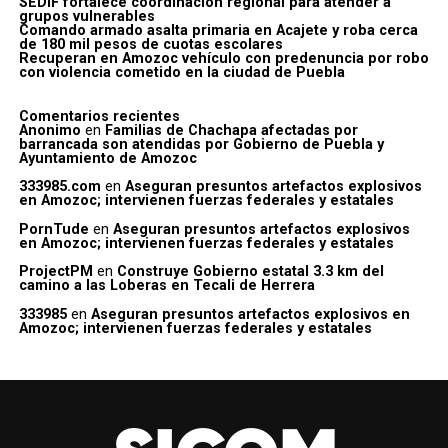
SEDIF fortalece coordinación regional para atender a
grupos vulnerables
Comando armado asalta primaria en Acajete y roba cerca
de 180 mil pesos de cuotas escolares
Recuperan en Amozoc vehículo con predenuncia por robo
con violencia cometido en la ciudad de Puebla
Comentarios recientes
Anonimo
en
Familias de Chachapa afectadas por
barrancada son atendidas por Gobierno de Puebla y
Ayuntamiento de Amozoc
333985.com
en
Aseguran presuntos artefactos explosivos
en Amozoc; intervienen fuerzas federales y estatales
PornTude
en
Aseguran presuntos artefactos explosivos
en Amozoc; intervienen fuerzas federales y estatales
ProjectPM
en
Construye Gobierno estatal 3.3 km del
camino a las Loberas en Tecali de Herrera
333985
en
Aseguran presuntos artefactos explosivos en
Amozoc; intervienen fuerzas federales y estatales