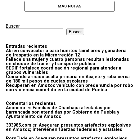
MÁS NOTAS
Buscar
Buscar
Entradas recientes
Abren convocatoria para huertos familiares y ganadería
de traspatio en la Microrregión 12
Fallece una mujer y cuatro personas resultan lesionadas
en choque de tráiler y transporte público
SEDIF fortalece coordinación regional para atender a
grupos vulnerables
Comando armado asalta primaria en Acajete y roba cerca
de 180 mil pesos de cuotas escolares
Recuperan en Amozoc vehículo con predenuncia por robo
con violencia cometido en la ciudad de Puebla
Comentarios recientes
Anonimo
en
Familias de Chachapa afectadas por
barrancada son atendidas por Gobierno de Puebla y
Ayuntamiento de Amozoc
333985.com
en
Aseguran presuntos artefactos explosivos
en Amozoc; intervienen fuerzas federales y estatales
PornTude
en
Aseguran presuntos artefactos explosivos