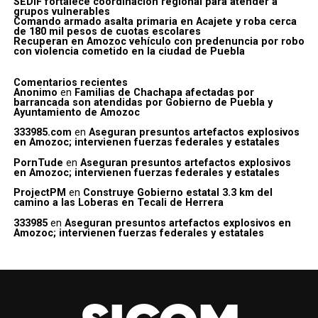
SEDIF fortalece coordinación regional para atender a
grupos vulnerables
Comando armado asalta primaria en Acajete y roba cerca
de 180 mil pesos de cuotas escolares
Recuperan en Amozoc vehículo con predenuncia por robo
con violencia cometido en la ciudad de Puebla
Comentarios recientes
Anonimo
en
Familias de Chachapa afectadas por
barrancada son atendidas por Gobierno de Puebla y
Ayuntamiento de Amozoc
333985.com
en
Aseguran presuntos artefactos explosivos
en Amozoc; intervienen fuerzas federales y estatales
PornTude
en
Aseguran presuntos artefactos explosivos
en Amozoc; intervienen fuerzas federales y estatales
ProjectPM
en
Construye Gobierno estatal 3.3 km del
camino a las Loberas en Tecali de Herrera
333985
en
Aseguran presuntos artefactos explosivos en
Amozoc; intervienen fuerzas federales y estatales