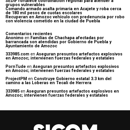
SEDIF fortalece coordinación regional para atender a
grupos vulnerables
Comando armado asalta primaria en Acajete y roba cerca
de 180 mil pesos de cuotas escolares
Recuperan en Amozoc vehículo con predenuncia por robo
con violencia cometido en la ciudad de Puebla
Comentarios recientes
Anonimo
en
Familias de Chachapa afectadas por
barrancada son atendidas por Gobierno de Puebla y
Ayuntamiento de Amozoc
333985.com
en
Aseguran presuntos artefactos explosivos
en Amozoc; intervienen fuerzas federales y estatales
PornTude
en
Aseguran presuntos artefactos explosivos
en Amozoc; intervienen fuerzas federales y estatales
ProjectPM
en
Construye Gobierno estatal 3.3 km del
camino a las Loberas en Tecali de Herrera
333985
en
Aseguran presuntos artefactos explosivos en
Amozoc; intervienen fuerzas federales y estatales