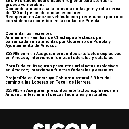
SEDIF fortalece coordinación regional para atender a
grupos vulnerables
Comando armado asalta primaria en Acajete y roba cerca
de 180 mil pesos de cuotas escolares
Recuperan en Amozoc vehículo con predenuncia por robo
con violencia cometido en la ciudad de Puebla
Comentarios recientes
Anonimo
en
Familias de Chachapa afectadas por
barrancada son atendidas por Gobierno de Puebla y
Ayuntamiento de Amozoc
333985.com
en
Aseguran presuntos artefactos explosivos
en Amozoc; intervienen fuerzas federales y estatales
PornTude
en
Aseguran presuntos artefactos explosivos
en Amozoc; intervienen fuerzas federales y estatales
ProjectPM
en
Construye Gobierno estatal 3.3 km del
camino a las Loberas en Tecali de Herrera
333985
en
Aseguran presuntos artefactos explosivos en
Amozoc; intervienen fuerzas federales y estatales