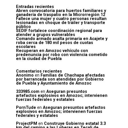
Entradas recientes
Abren convocatoria para huertos familiares y
ganadería de traspatio en la Microrregión 12
Fallece una mujer y cuatro personas resultan
lesionadas en choque de tráiler y transporte
público
SEDIF fortalece coordinación regional para
atender a grupos vulnerables
Comando armado asalta primaria en Acajete y
roba cerca de 180 mil pesos de cuotas
escolares
Recuperan en Amozoc vehículo con
predenuncia por robo con violencia cometido
en la ciudad de Puebla
Comentarios recientes
Anonimo
en
Familias de Chachapa afectadas
por barrancada son atendidas por Gobierno
de Puebla y Ayuntamiento de Amozoc
333985.com
en
Aseguran presuntos
artefactos explosivos en Amozoc; intervienen
fuerzas federales y estatales
PornTude
en
Aseguran presuntos artefactos
explosivos en Amozoc; intervienen fuerzas
federales y estatales
ProjectPM
en
Construye Gobierno estatal 3.3
km del camino a las Loberas en Tecali de