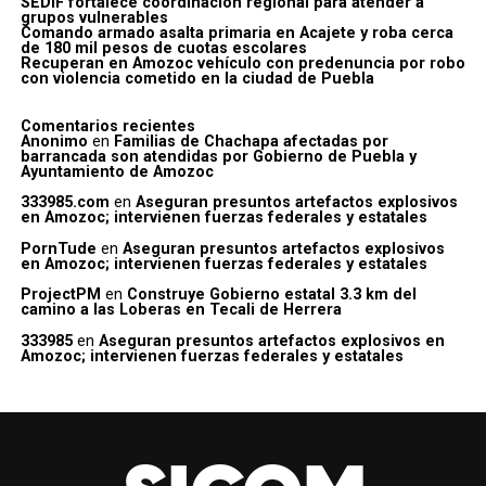
SEDIF fortalece coordinación regional para atender a
grupos vulnerables
Comando armado asalta primaria en Acajete y roba cerca
de 180 mil pesos de cuotas escolares
Recuperan en Amozoc vehículo con predenuncia por robo
con violencia cometido en la ciudad de Puebla
Comentarios recientes
Anonimo
en
Familias de Chachapa afectadas por
barrancada son atendidas por Gobierno de Puebla y
Ayuntamiento de Amozoc
333985.com
en
Aseguran presuntos artefactos explosivos
en Amozoc; intervienen fuerzas federales y estatales
PornTude
en
Aseguran presuntos artefactos explosivos
en Amozoc; intervienen fuerzas federales y estatales
ProjectPM
en
Construye Gobierno estatal 3.3 km del
camino a las Loberas en Tecali de Herrera
333985
en
Aseguran presuntos artefactos explosivos en
Amozoc; intervienen fuerzas federales y estatales