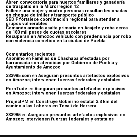
Abren convocatoria para huertos familiares y ganadería
de traspatio en la Microrregión 12
Fallece una mujer y cuatro personas resultan lesionadas
en choque de tráiler y transporte público
SEDIF fortalece coordinación regional para atender a
grupos vulnerables
Comando armado asalta primaria en Acajete y roba cerca
de 180 mil pesos de cuotas escolares
Recuperan en Amozoc vehículo con predenuncia por robo
con violencia cometido en la ciudad de Puebla
Comentarios recientes
Anonimo
en
Familias de Chachapa afectadas por
barrancada son atendidas por Gobierno de Puebla y
Ayuntamiento de Amozoc
333985.com
en
Aseguran presuntos artefactos explosivos
en Amozoc; intervienen fuerzas federales y estatales
PornTude
en
Aseguran presuntos artefactos explosivos
en Amozoc; intervienen fuerzas federales y estatales
ProjectPM
en
Construye Gobierno estatal 3.3 km del
camino a las Loberas en Tecali de Herrera
333985
en
Aseguran presuntos artefactos explosivos en
Amozoc; intervienen fuerzas federales y estatales