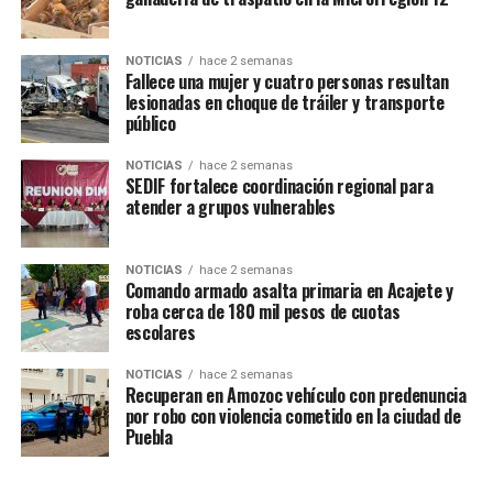
NOTICIAS
hace 2 semanas
TEMAS RELACIONADOS
AMOZOC
DIF
Fallece una mujer y cuatro personas resultan
SECRETARÍA DE SEGURIDAD CIUDADANA
lesionadas en choque de tráiler y transporte
público
SIGUE CON
En coordinación los tres niveles de gobierno realizaron
un operativo de búsqueda en Amozoc
NOTICIAS
hace 2 semanas
SEDIF fortalece coordinación regional para
atender a grupos vulnerables
NO TE PIERDAS
Vandalizan adornos navideños en Tepatlaxco de Hidalgo
previo a su encendido
NOTICIAS
hace 2 semanas
Comando armado asalta primaria en Acajete y
roba cerca de 180 mil pesos de cuotas
escolares
NOTICIAS
hace 2 semanas
Recuperan en Amozoc vehículo con predenuncia
por robo con violencia cometido en la ciudad de
Puebla