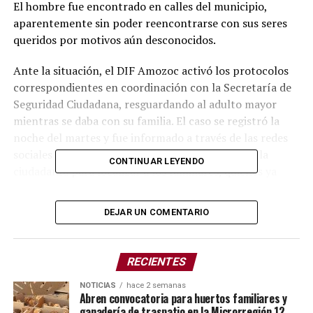
El hombre fue encontrado en calles del municipio,
aparentemente sin poder reencontrarse con sus seres
queridos por motivos aún desconocidos.
Ante la situación, el DIF Amozoc activó los protocolos
correspondientes en coordinación con la Secretaría de
Seguridad Ciudadana, resguardando al adulto mayor
mientras se daba con su familia. El caso se registró la
noche del martes y fue informado a través de las redes
sociales del DIF municipal, que solicitó apoyo de la
CONTINUAR LEYENDO
ciudadanía para localizar a los familiares, quienes ya
habían iniciado su búsqueda desde horas antes.
DEJAR UN COMENTARIO
Tras algunos minutos de coordinación y colaboración de
la población, se logró reunir al señor Coronel con sus
seres queridos. Posteriormente, el DIF agradeció la
RECIENTES
participación de la comunidad y resaltó la fuerza que
tiene la sociedad cuando se une por el bienestar de
NOTICIAS
hace 2 semanas
Abren convocatoria para huertos familiares y
quienes más lo necesitan.
ganadería de traspatio en la Microrregión 12