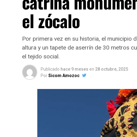
catrina monument
el zócalo
Por primera vez en su historia, el municip
altura y un tapete de aserrín de 30 metros cu
el tejido social.
Publicado
hace 9 meses
en
28 octubre, 2025
Por
Sicom Amozoc