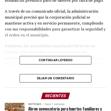
señalan un presunto paro de labores por falta de pago.
A través de un comunicado oficial, la administración
municipal precisó que la corporación policial se
mantiene activa y en servicio permanente, cumpliendo
con sus responsabilidades para garantizar la seguridad y
el orden en el municipio.
Asimismo, las autoridades municipales hicieron un
llamado a la ciudadanía a no dejarse llevar por
información sin sustento y a verificar cualquier dato a
CONTINUAR LEYENDO
través de los canales oficiales del Ayuntamiento, con el
objetivo de evitar la propagación de noticias falsas que
generan confusión y desinformación entre la población.
DEJAR UN COMENTARIO
El gobierno municipal reiteró su compromiso con la
transparencia y con la seguridad de las y los habitantes
RECIENTES
de Tepatlaxco de Hidalgo.
NOTICIAS
hace 1 semana
Abren convocatoria para huertos familiares y