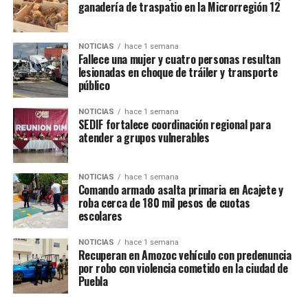
ganadería de traspatio en la Microrregión 12
TEMAS RELACIONADOS
POLICIA
TEPATLAXCO DE HIDALGO
SIGUE CON
NOTICIAS
hace 1 semana
Policías municipales de Tepatlaxco de Hidalgo se
Fallece una mujer y cuatro personas resultan
inconforman por pago de aguinaldo; autoridades logran
lesionadas en choque de tráiler y transporte
acuerdos
público
NO TE PIERDAS
NOTICIAS
hace 1 semana
Benefician a 28 pequeños productores de la
SEDIF fortalece coordinación regional para
Microrregión 17 con paquetes de herramientas
atender a grupos vulnerables
agrícolas
NOTICIAS
hace 1 semana
Comando armado asalta primaria en Acajete y
roba cerca de 180 mil pesos de cuotas
escolares
NOTICIAS
hace 1 semana
Recuperan en Amozoc vehículo con predenuncia
por robo con violencia cometido en la ciudad de
Puebla