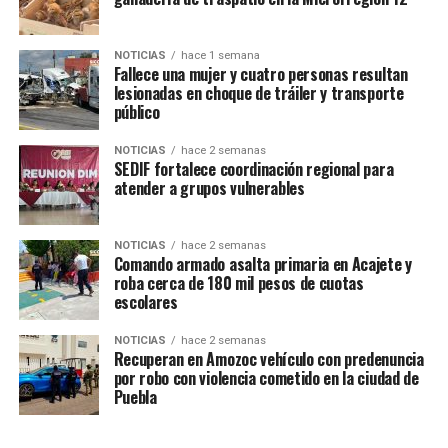
riesgos para la población.
La mañana de este jueves, directivos de la institución
NOTICIAS
hace 1 semana
educativa, integrantes del comité de madres y padres de
Fallece una mujer y cuatro personas resultan
lesionadas en choque de tráiler y transporte
familia, así como autoridades auxiliares, sostuvieron una
público
reunión con el presidente municipal, Cristian Flores,
para exponer la situación y solicitar el respaldo del
NOTICIAS
hace 2 semanas
SEDIF fortalece coordinación regional para
Ayuntamiento.
atender a grupos vulnerables
Como resultado del encuentro, el alcalde se
comprometió a rehabilitar la barda perimetral de la
NOTICIAS
hace 2 semanas
escuela. Este jueves iniciaron los trabajos de limpieza y
Comando armado asalta primaria en Acajete y
roba cerca de 180 mil pesos de cuotas
remoción de escombros por parte de una cuadrilla de
escolares
Obras Públicas y el viernes iniciará la reconstrucción de
la estructura, reforzando con mampostería para evitar
NOTICIAS
hace 2 semanas
futuros accidentes y garantizar la seguridad de la
Recuperan en Amozoc vehículo con predenuncia
por robo con violencia cometido en la ciudad de
comunidad escolar.
Puebla
Por las labores de atención y evaluación de riesgos, las