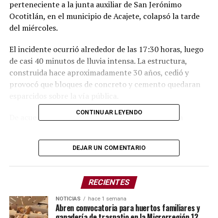
perteneciente a la junta auxiliar de San Jerónimo
Ocotitlán, en el municipio de Acajete, colapsó la tarde
del miércoles.
El incidente ocurrió alrededor de las 17:30 horas, luego
de casi 40 minutos de lluvia intensa. La estructura,
construida hace aproximadamente 30 años, cedió y
provocó que bloques de concreto y cemento quedaran
esparcidos sobre la vía pública.
CONTINUAR LEYENDO
De acuerdo con la información recabada, la barda
presentaba algunas fisuras menores derivadas del
desgaste natural por el paso del tiempo, situación que,
DEJAR UN COMENTARIO
sumada a las condiciones climáticas, ocasionó su
colapso.
RECIENTES
Tras el incidente, autoridades municipales y locales
acudieron al lugar para acordonar la zona y retirar el
NOTICIAS
hace 1 semana
Abren convocatoria para huertos familiares y
material que obstruía la calle, con el fin de prevenir
ganadería de traspatio en la Microrregión 12