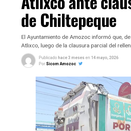
Atlixco ante clau
de Chiltepeque
El Ayuntamiento de Amozoc informó que, de m
Atlixco, luego de la clausura parcial del rel
Publicado
hace 3 meses
en
14 mayo, 2026
Por
Sicom Amozoc