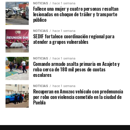
ATAQUES A LAS VÍAS DE COMUNICACIÓN
INHIBIDOR
NOTICIAS
hace 1 semana
POLICÍA ESTATAL
SEGURIDAD
Fallece una mujer y cuatro personas resultan
lesionadas en choque de tráiler y transporte
SIGUE CON
público
Bomberos de Acajete y AUDI atendieron accidente entre
camiones en la autopista Cuapiaxtla-Cuacnopalan
NOTICIAS
hace 1 semana
SEDIF fortalece coordinación regional para
NO TE PIERDAS
atender a grupos vulnerables
Incendio consume dos hectáreas en el Parque Industrial
Chachapa, en Amozoc
NOTICIAS
hace 1 semana
Comando armado asalta primaria en Acajete y
roba cerca de 180 mil pesos de cuotas
escolares
NOTICIAS
hace 1 semana
Recuperan en Amozoc vehículo con predenuncia
por robo con violencia cometido en la ciudad de
Puebla