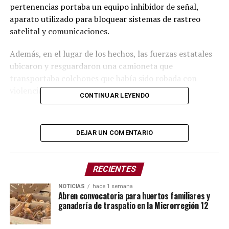
pertenencias portaba un equipo inhibidor de señal,
aparato utilizado para bloquear sistemas de rastreo
satelital y comunicaciones.
Además, en el lugar de los hechos, las fuerzas estatales
ubicaron y resguardaron una camioneta que
transportaba colchones que había sido robada con
violencia de manera previa.
CONTINUAR LEYENDO
Conforme a protocolo, el hombre quedó a disposición
del Agente del Ministerio Público, autoridad encargada
DEJAR UN COMENTARIO
de determinar su situación jurídica.
El Gobierno del Estado fortalece las acciones de
RECIENTES
prevención y vigilancia para proteger el patrimonio de
las y los poblanos.
NOTICIAS
hace 1 semana
Abren convocatoria para huertos familiares y
ganadería de traspatio en la Microrregión 12
TEMAS RELACIONADOS
ACAJETE