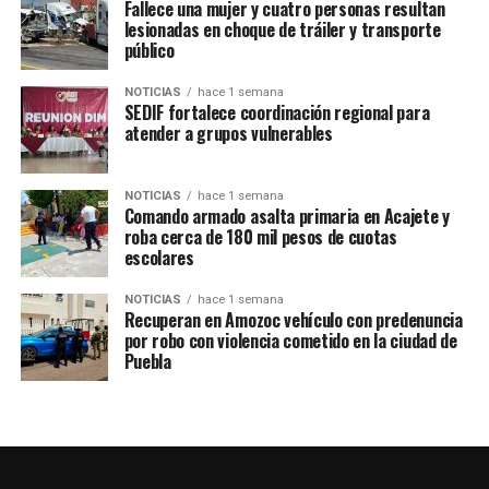
Fallece una mujer y cuatro personas resultan
conjunta tiene un doble impacto positivo: mantener
lesionadas en choque de tráiler y transporte
bajo control la población del insecto descortezador y,
público
por otro lado, reforzar la masa forestal con la siembra
de 50 mil nuevos árboles, en beneficio de un ecosistema
NOTICIAS
hace 1 semana
SEDIF fortalece coordinación regional para
sano y resiliente. Estas acciones forman parte del Plan
atender a grupos vulnerables
de Reforestación 2025, con el que el gobierno estatal
reafirma su compromiso de proteger los bosques y
garantizar mejores condiciones ambientales para las
NOTICIAS
hace 1 semana
Comando armado asalta primaria en Acajete y
familias poblanas
roba cerca de 180 mil pesos de cuotas
escolares
NOTICIAS
hace 1 semana
TEMAS RELACIONADOS
CONAFOR
GOBIERNO DEL ESTADO
Recuperan en Amozoc vehículo con predenuncia
por robo con violencia cometido en la ciudad de
SIGUE CON
Puebla
Marmoleros y Artesanos de Tecali serán parte de la
EXPOCIHAC 2025 en la Ciudad de México
NO TE PIERDAS
Dos municipios de la Microregión 17 participan en la
Encuesta Intercensal 2025 del INEGI.