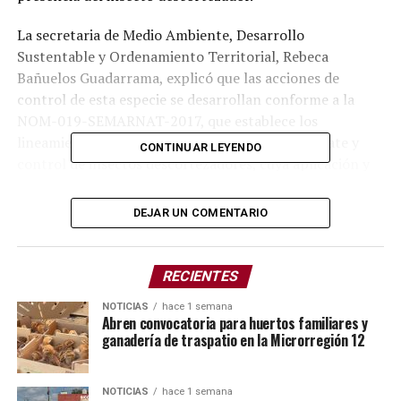
La secretaria de Medio Ambiente, Desarrollo
Sustentable y Ordenamiento Territorial, Rebeca
Bañuelos Guadarrama, explicó que las acciones de
control de esta especie se desarrollan conforme a la
NOM-019-SEMARNAT-2017, que establece los
lineamientos técnicos para la prevención, combate y
CONTINUAR LEYENDO
control de insectos descortezadores, cuya aplicación y
supervisión corresponde a CONAFOR.
DEJAR UN COMENTARIO
En el marco del Plan de Saneamiento Forestal de La
Malinche, la funcionaria subrayó que se mantienen
recorridos permanentes de observación, pues si bien
RECIENTES
estos insectos forman parte del equilibrio natural al
eliminar árboles débiles o enfermos, su proliferación
NOTICIAS
hace 1 semana
Abren convocatoria para huertos familiares y
descontrolada puede extenderse a ejemplares sanos y
ganadería de traspatio en la Microrregión 12
convertirse en plaga.
Bañuelos Guadarrama destacó que la estrategia
NOTICIAS
hace 1 semana