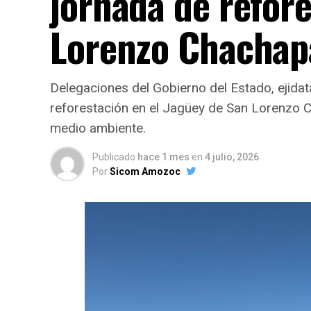
jornada de refor
Lorenzo Chachap
Delegaciones del Gobierno del Estado, ejidata
reforestación en el Jagüey de San Lorenzo Ch
medio ambiente.
Publicado
hace 1 mes
en
4 julio, 2026
Por
Sicom Amozoc