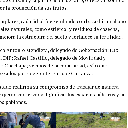
 de carbono y la purificación del aire, ofrecerán sombra
or la producción de sus frutos.
jemplares, cada árbol fue sembrado con bocashi, un abono
ales naturales, como estiércol y residuos de cosecha,
ejora la estructura del suelo y fortalece su fertilidad.
co Antonio Mendieta, delegado de Gobernación; Luz
l DIF; Rafael Castillo, delegado de Movilidad y
zo Chachapa; vecinos de la comunidad, así como
zados por su gerente, Enrique Carranza.
Estado reafirma su compromiso de trabajar de manera
perar, conservar y dignificar los espacios públicos y las
los poblanos.