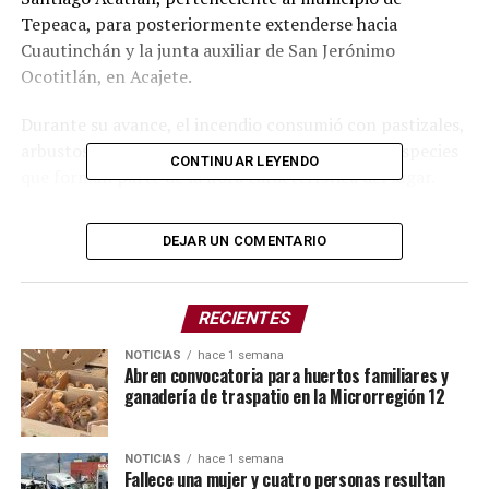
Tepeaca, para posteriormente extenderse hacia
Cuautinchán y la junta auxiliar de San Jerónimo
Ocotitlán, en Acajete.
Durante su avance, el incendio consumió con pastizales,
arbustos, árboles, así como cultivos de nopal y especies
CONTINUAR LEYENDO
que forman parte de la flora característica del lugar.
Al sitio acudieron cinco pobladores de San Jerónimo
DEJAR UN COMENTARIO
Ocotitlán, así como elementos de la Dirección de
Seguridad Pública de Cuautinchán, quienes realizaron
labores de zapa con el objetivo de sofocar las llamas y
RECIENTES
evitar que el fuego continuara expandiéndose.
NOTICIAS
hace 1 semana
Abren convocatoria para huertos familiares y
Uno de los ciudadanos que participó en las labores de
ganadería de traspatio en la Microrregión 12
contención señaló que, junto con tres amigos y su
padre, decidió intervenir para reducir el impacto
ambiental, la zona afectada es un espacio que
NOTICIAS
hace 1 semana
Fallece una mujer y cuatro personas resultan
frecuentan para realizar ciclismo de montaña: “Somos