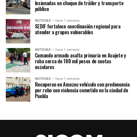
lesionadas en choque de tráiler y transporte
ciclistas y nos da por andar en el cerro… es parte de una
público
responsabilidad que nosotros tenemos hacia lo que la
naturaleza nos regala”, señaló.
NOTICIAS
hace 1 semana
SEDIF fortalece coordinación regional para
atender a grupos vulnerables
Asimismo, el poblador señaló que los incendios en la
zona son una problemática recurrente cada año,
algunos originados de manera natural por el llamado
NOTICIAS
hace 1 semana
Comando armado asalta primaria en Acajete y
efecto lupa, mientras que otros se deben a la quema de
roba cerca de 180 mil pesos de cuotas
basura que se sale de control.
escolares
NOTICIAS
hace 1 semana
Recuperan en Amozoc vehículo con predenuncia
por robo con violencia cometido en la ciudad de
Puebla
TEMAS RELACIONADOS
ACAJETE
AMOZOC
FUEGO
INCENDIO
PROTECCIÓN CIVIL
PUEBLA