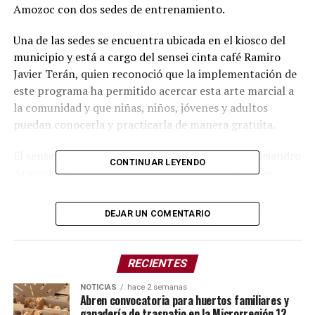
Amozoc con dos sedes de entrenamiento.
Una de las sedes se encuentra ubicada en el kiosco del
municipio y está a cargo del sensei cinta café Ramiro
Javier Terán, quien reconoció que la implementación de
este programa ha permitido acercar esta arte marcial a
la comunidad y que niñas, niños, jóvenes y adultos
puedan conocerla y practicarla de manera gratuita.
El sensei Javier Terán agradeció al gobernador Alejandro
CONTINUAR LEYENDO
Armenta, así como a Hansi Koichi Choda Watanabe,
asesor deportivo del mandatario estatal y fundador del
campeonato “Copa Kenwa Mabuni”, por impulsar un
DEJAR UN COMENTARIO
programa con enfoque humano que promueve el
deporte y el desarrollo integral de las personas.
RECIENTES
Durante su intervención, destacó que el karate do es una
disciplina que fomenta el respeto, la constancia, la
NOTICIAS
hace 2 semanas
Abren convocatoria para huertos familiares y
perseverancia y la disciplina. Asimismo, compartió que
ganadería de traspatio en la Microrregión 12