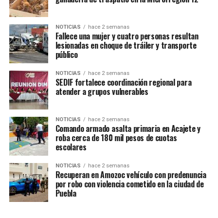
cuenta con 18 años de experiencia en esta arte marcial,
lo que le permite transmitir a las y los alumnos los
beneficios que ha tenido en su vida personal.
NOTICIAS
hace 2 semanas
Fallece una mujer y cuatro personas resultan
lesionadas en choque de tráiler y transporte
En esta sede, las prácticas se realizan al aire libre con el
público
propósito de que la población conozca esta disciplina y
sus beneficios físicos y psicológicos. Actualmente, se
NOTICIAS
hace 2 semanas
SEDIF fortalece coordinación regional para
atiende a un grupo de entre 40 y 45 alumnas y alumnos
atender a grupos vulnerables
de todas las edades, quienes entrenan en un espacio
equipado con tatamis que garantizan la seguridad
durante las prácticas.
NOTICIAS
hace 2 semanas
Comando armado asalta primaria en Acajete y
roba cerca de 180 mil pesos de cuotas
escolares
TEMAS RELACIONADOS
ALUMNOS
AMOZOC
ARTE MARCIAL
KARATE DO
POR AMOR A PUEBLA
NOTICIAS
hace 2 semanas
Recuperan en Amozoc vehículo con predenuncia
SIGUE CON
por robo con violencia cometido en la ciudad de
Localiza Fiscalía de Puebla a Lidya N., reportada como
Puebla
desaparecida en Acajete
NO TE PIERDAS