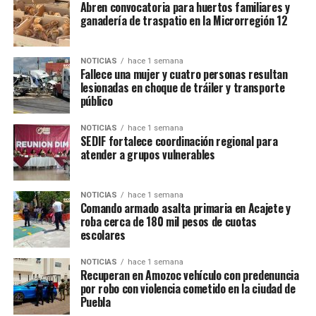
Abren convocatoria para huertos familiares y
debido proceso.
ganadería de traspatio en la Microrregión 12
La dependencia municipal destacó que estas acciones se
realizan en el marco del Mando Coordinado, mediante el
NOTICIAS
hace 1 semana
Fallece una mujer y cuatro personas resultan
trabajo conjunto con los tres niveles de gobierno y con
lesionadas en choque de tráiler y transporte
el respaldo de la Secretaría de Marina, la Guardia
público
Nacional, la Secretaría de la Defensa Nacional (SEDENA)
y la Policía Estatal.
NOTICIAS
hace 1 semana
SEDIF fortalece coordinación regional para
atender a grupos vulnerables
NOTICIAS
hace 1 semana
Comando armado asalta primaria en Acajete y
roba cerca de 180 mil pesos de cuotas
escolares
NOTICIAS
hace 1 semana
Recuperan en Amozoc vehículo con predenuncia
por robo con violencia cometido en la ciudad de
TEMAS RELACIONADOS
AMOZOC
GUARDIA NACIONAL
Puebla
MARINA
RECUPERAN CAMIONETA ROBADA
SALVADOREÑO
SECRETARÍA DE SEGURIDAD PÚBLICA
SEDENA