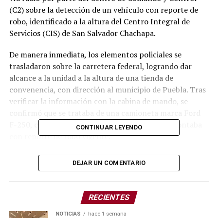
(C2) sobre la detección de un vehículo con reporte de
robo, identificado a la altura del Centro Integral de
Servicios (CIS) de San Salvador Chachapa.
De manera inmediata, los elementos policiales se
trasladaron sobre la carretera federal, logrando dar
alcance a la unidad a la altura de una tienda de
convenencia, con dirección al municipio de Puebla. Tras
verificar la información con la cabina de mando, se
confirmó que se trataba de una camioneta marca Ford
F-250, color gris, con placas SP-82397, la cual contaba
CONTINUAR LEYENDO
con reporte de robo vigente.
En apego a los protocolos establecidos, se procedió a la
DEJAR UN COMENTARIO
recuperación del vehículo y a la detención de Héctor
Edwin N., de 29 años de edad, de nacionalidad
salvadoreña, quien fue puesto a disposición de la
RECIENTES
autoridad competente para que se determine su
situación legal, garantizando en todo momento el
NOTICIAS
hace 1 semana