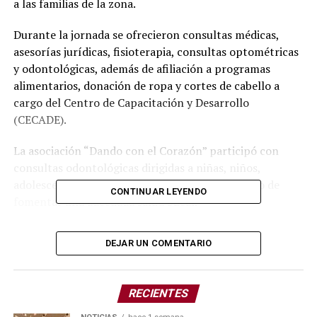
a las familias de la zona.
Durante la jornada se ofrecieron consultas médicas,
asesorías jurídicas, fisioterapia, consultas optométricas
y odontológicas, además de afiliación a programas
alimentarios, donación de ropa y cortes de cabello a
cargo del Centro de Capacitación y Desarrollo
(CECADE).
La asociación “Dando con el Corazón” participó con
consultas odontológicas dirigidas a niñas, niños,
adolescentes y personas mayores, con el objetivo de
CONTINUAR LEYENDO
fomentar una adecuada salud bucal.
En el arranque del evento estuvieron presentes la
DEJAR UN COMENTARIO
delegada del Sistema Estatal DIF de la Microregión 17,
Blanca Estela Jiménez Hernández; la directora del DIF
Amozoc, Vany de la Rosa; la presidenta del DIF
RECIENTES
municipal, Gloria Barrales; la presidenta del DIF de la