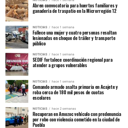
Junta Auxiliar, Consuelo Zepeda Luna; así como el
NOTICIAS
hace 1 semana
Abren convocatoria para huertos familiares y
presidente auxiliar Jorge Rojas, quienes destacaron la
ganadería de traspatio en la Microrregión 12
importancia de acercar estos apoyos a la población.
La jornada permitió que decenas de familias accedieran a
NOTICIAS
hace 1 semana
Fallece una mujer y cuatro personas resultan
servicios de calidad sin costo, fortaleciendo así el
lesionadas en choque de tráiler y transporte
bienestar comunitario.
público
NOTICIAS
hace 1 semana
SEDIF fortalece coordinación regional para
TEMAS RELACIONADOS
AMOZOC
DIF
EX-HACIENDA
atender a grupos vulnerables
PUEBLA
SALUD
SIGUE CON
Tepatlaxco contará con un Centro de Cuidado Infantil
NOTICIAS
hace 1 semana
Comando armado asalta primaria en Acajete y
para apoyar a madres trabajadoras
roba cerca de 180 mil pesos de cuotas
escolares
NO TE PIERDAS
Tecali de Herrera conmemora el 164 aniversario de la
gesta heroica del coronel Ambrosio Herrera
NOTICIAS
hace 2 semanas
Recuperan en Amozoc vehículo con predenuncia
por robo con violencia cometido en la ciudad de
Puebla